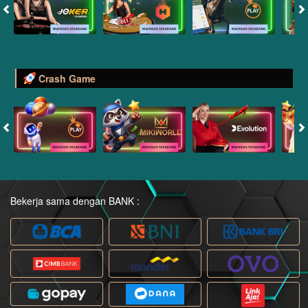
Crash Game
Bekerja sama dengan BANK :