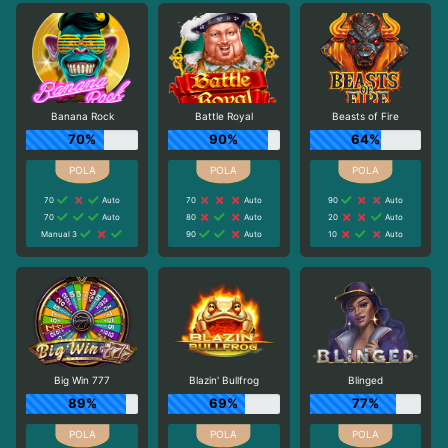
Banana Rock
Battle Royal
Beasts of Fire
70%
90%
64%
70
Auto
70
Auto
90
Auto
70
Auto
80
Auto
20
Auto
Manual 3
90
Auto
10
Auto
Big Win 777
Blazin' Bullfrog
Blinged
89%
69%
77%