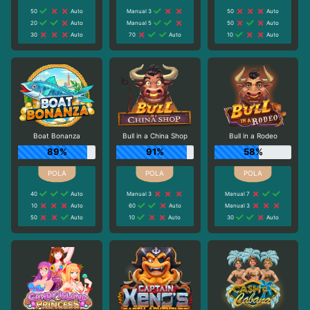
50
Auto
Manual 3
50
Auto
20
Auto
Manual 5
50
Auto
30
Auto
70
Auto
10
Auto
Boat Bonanza
Bull in a China Shop
Bull in a Rodeo
89%
91%
58%
40
Auto
Manual 3
Manual 7
10
Auto
60
Auto
Manual 3
50
Auto
10
Auto
30
Auto