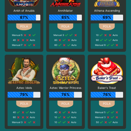
Ankh of Anubis
Annihilator
Athena Ascending
87%
85%
69%
Manual 5
Manual 3
10
Auto
40
Auto
80
Auto
90
Auto
Manual 7
60
Auto
Manual 9
Aztec Idols
Aztec Warrior Princess
Baker's Treat
79%
76%
76%
40
Auto
40
Auto
Manual 5
90
Auto
10
Auto
Manual 3
Manual 3
10
Auto
50
Auto