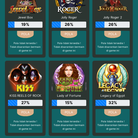
Jewel Box
Jolly Roger
Jolly Roger 2
19%
26%
26%
Pola tidak tersedia !
Pola tidak tersedia !
Pola tidak tersedia !
Tidak disarankan bermain
Tidak disarankan bermain
Tidak disarankan bermain
di game ini
di game ini
di game ini
KISS REELS OF ROCK
Lady of Fortune
Legacy of Egypt
27%
15%
32%
Pola tidak tersedia !
Pola tidak tersedia !
Pola tidak tersedia !
Tidak disarankan bermain
Tidak disarankan bermain
Tidak disarankan bermain
di game ini
di game ini
di game ini