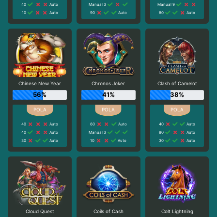
40
Auto
Manual 3
Manual 9
10
Auto
90
Auto
80
Auto
Chinese New Year
Chronos Joker
Clash of Camelot
56%
41%
38%
40
Auto
60
Auto
40
Auto
40
Auto
Manual 3
80
Auto
30
Auto
10
Auto
30
Auto
Cloud Quest
Coils of Cash
Colt Lightning