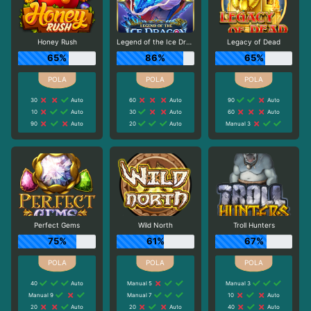
Honey Rush
Legend of the Ice Dragon
Legacy of Dead
65%
86%
65%
30
Auto
60
Auto
90
Auto
10
Auto
30
Auto
60
Auto
90
Auto
20
Auto
Manual 3
Perfect Gems
Wild North
Troll Hunters
75%
61%
67%
40
Auto
Manual 5
Manual 3
Manual 9
Manual 7
10
Auto
20
Auto
20
Auto
40
Auto