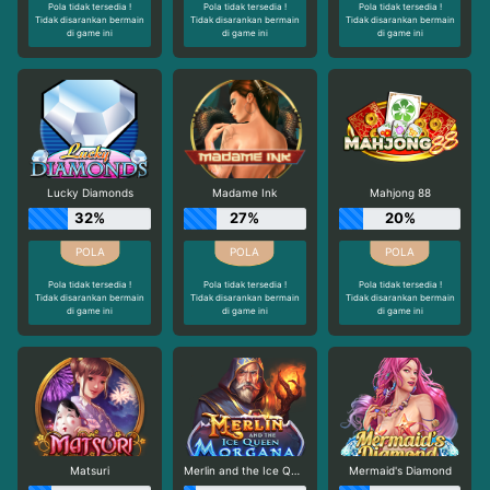
Pola tidak tersedia !
Pola tidak tersedia !
Pola tidak tersedia !
Tidak disarankan bermain
Tidak disarankan bermain
Tidak disarankan bermain
di game ini
di game ini
di game ini
Lucky Diamonds
Madame Ink
Mahjong 88
32%
27%
20%
Pola tidak tersedia !
Pola tidak tersedia !
Pola tidak tersedia !
Tidak disarankan bermain
Tidak disarankan bermain
Tidak disarankan bermain
di game ini
di game ini
di game ini
Matsuri
Merlin and the Ice Queen Morgana
Mermaid's Diamond