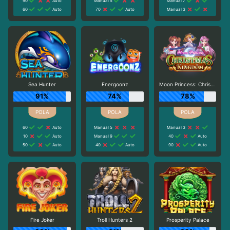
90
Auto
Manual 5
Manual 7
60
Auto
70
Auto
Manual 3
Sea Hunter
Energoonz
Moon Princess: Christmas Kingdom
91%
74%
78%
60
Auto
Manual 5
Manual 3
10
Auto
Manual 9
40
Auto
50
Auto
40
Auto
90
Auto
Fire Joker
Troll Hunters 2
Prosperity Palace