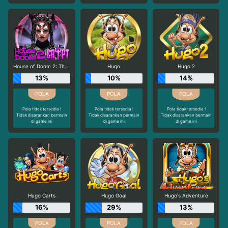
House of Doom 2: The Crypt
Hugo
Hugo 2
13%
10%
14%
Pola tidak tersedia !
Pola tidak tersedia !
Pola tidak tersedia !
Tidak disarankan bermain
Tidak disarankan bermain
Tidak disarankan bermain
di game ini
di game ini
di game ini
Hugo Carts
Hugo Goal
Hugo's Adventure
16%
29%
13%