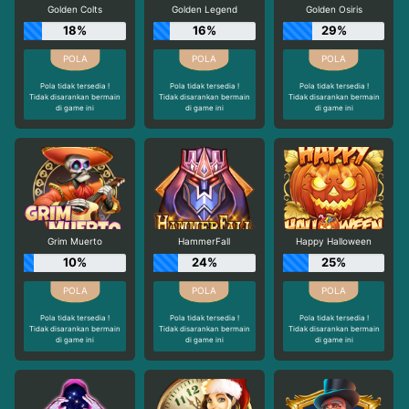
Golden Colts
Golden Legend
Golden Osiris
18%
16%
29%
Pola tidak tersedia !
Pola tidak tersedia !
Pola tidak tersedia !
Tidak disarankan bermain
Tidak disarankan bermain
Tidak disarankan bermain
di game ini
di game ini
di game ini
Grim Muerto
HammerFall
Happy Halloween
10%
24%
25%
Pola tidak tersedia !
Pola tidak tersedia !
Pola tidak tersedia !
Tidak disarankan bermain
Tidak disarankan bermain
Tidak disarankan bermain
di game ini
di game ini
di game ini