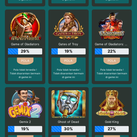
Game of Gladiators
Gates of Troy
Game of Gladiators: Uprising
29%
19%
22%
Pola tidak tersedia !
Pola tidak tersedia !
Pola tidak tersedia !
Tidak disarankan bermain
Tidak disarankan bermain
Tidak disarankan bermain
di game ini
di game ini
di game ini
Gemix 2
Ghost of Dead
Gold King
19%
30%
27%