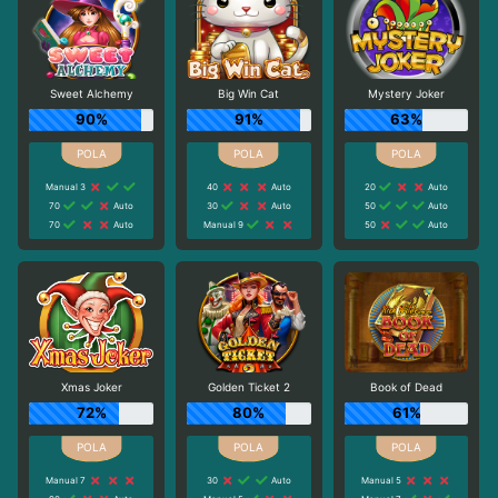
Sweet Alchemy
Big Win Cat
Mystery Joker
90%
91%
63%
Manual 3
40
Auto
20
Auto
70
Auto
30
Auto
50
Auto
70
Auto
Manual 9
50
Auto
Xmas Joker
Golden Ticket 2
Book of Dead
72%
80%
61%
Manual 7
30
Auto
Manual 5