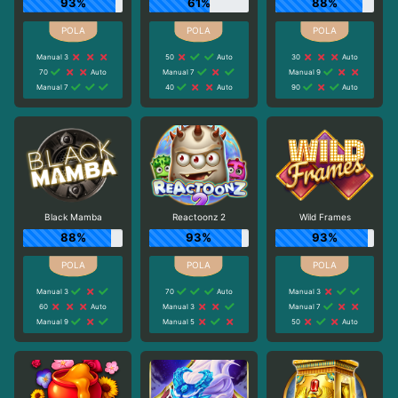
93%
61%
88%
Manual 3
50
Auto
30
Auto
70
Auto
Manual 7
Manual 9
Manual 7
40
Auto
90
Auto
Black Mamba
Reactoonz 2
Wild Frames
88%
93%
93%
Manual 3
70
Auto
Manual 3
60
Auto
Manual 3
Manual 7
Manual 9
Manual 5
50
Auto