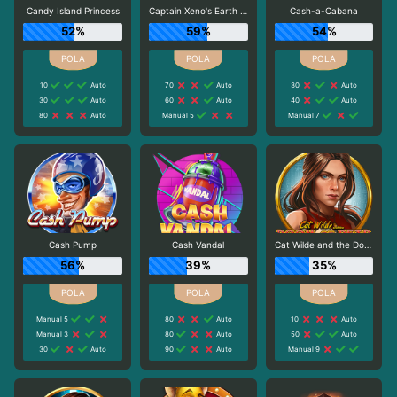
Candy Island Princess
Captain Xeno's Earth Adventure
Cash-a-Cabana
52%
59%
54%
10
Auto
70
Auto
30
Auto
30
Auto
60
Auto
40
Auto
80
Auto
Manual 5
Manual 7
Cash Pump
Cash Vandal
Cat Wilde and the Doom of Dead
56%
39%
35%
Manual 5
80
Auto
10
Auto
Manual 3
80
Auto
50
Auto
30
Auto
90
Auto
Manual 9