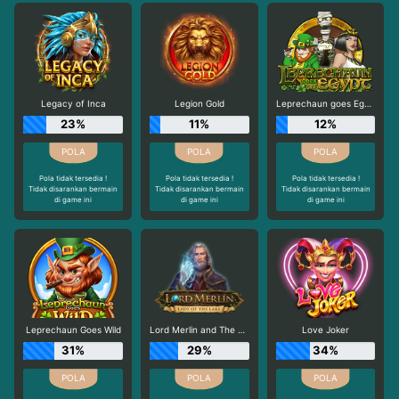
Legacy of Inca
Legion Gold
Leprechaun goes Egypt
23%
11%
12%
Pola tidak tersedia !
Pola tidak tersedia !
Pola tidak tersedia !
Tidak disarankan bermain
Tidak disarankan bermain
Tidak disarankan bermain
di game ini
di game ini
di game ini
Leprechaun Goes Wild
Lord Merlin and The Lady of The Lake
Love Joker
31%
29%
34%