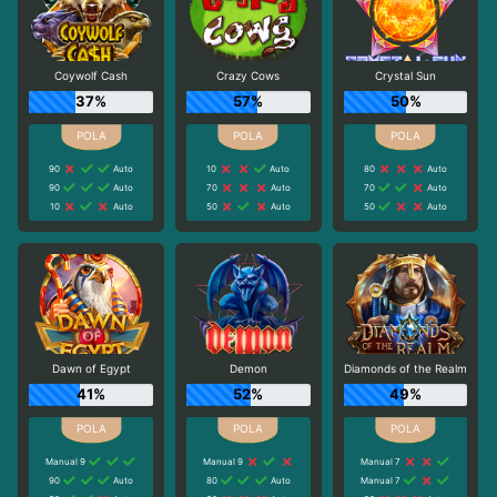
Coywolf Cash
Crazy Cows
Crystal Sun
37%
57%
50%
90
Auto
10
Auto
80
Auto
90
Auto
70
Auto
70
Auto
10
Auto
50
Auto
50
Auto
Dawn of Egypt
Demon
Diamonds of the Realm
41%
52%
49%
Manual 9
Manual 9
Manual 7
90
Auto
80
Auto
Manual 7