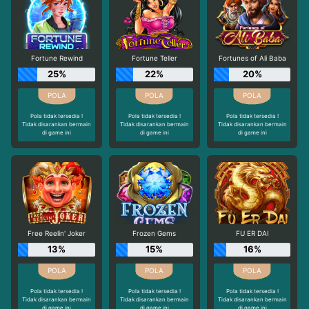
Fortune Rewind
Fortune Teller
Fortunes of Ali Baba
25%
22%
20%
Pola tidak tersedia !
Pola tidak tersedia !
Pola tidak tersedia !
Tidak disarankan bermain
Tidak disarankan bermain
Tidak disarankan bermain
di game ini
di game ini
di game ini
Free Reelin' Joker
Frozen Gems
FU ER DAI
13%
15%
16%
Pola tidak tersedia !
Pola tidak tersedia !
Pola tidak tersedia !
Tidak disarankan bermain
Tidak disarankan bermain
Tidak disarankan bermain
di game ini
di game ini
di game ini