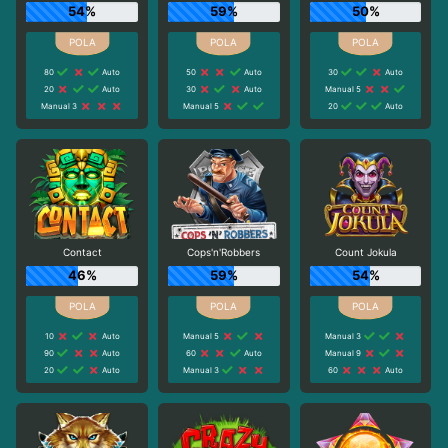
54%
59%
50%
80
Auto
50
Auto
30
Auto
20
Auto
30
Auto
Manual 5
Manual 3
Manual 5
20
Auto
Contact
Cops'n'Robbers
Count Jokula
46%
59%
54%
10
Auto
Manual 5
Manual 3
90
Auto
60
Auto
Manual 9
20
Auto
Manual 3
60
Auto