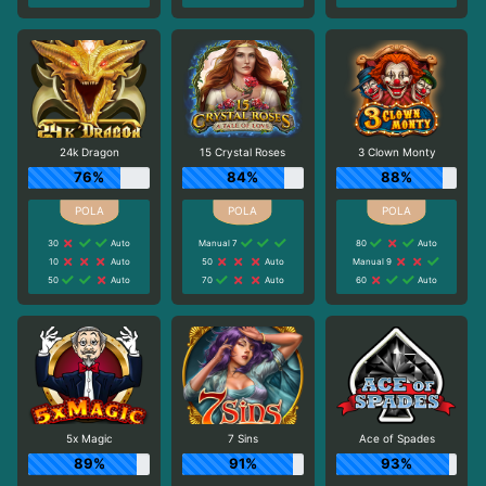
24k Dragon
15 Crystal Roses
3 Clown Monty
76%
84%
88%
30
Auto
Manual 7
80
Auto
10
Auto
50
Auto
Manual 9
50
Auto
70
Auto
60
Auto
5x Magic
7 Sins
Ace of Spades
89%
91%
93%