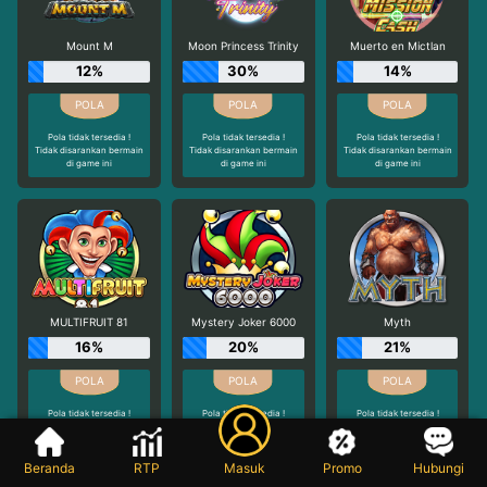
Mount M
Moon Princess Trinity
Muerto en Mictlan
12%
30%
14%
Pola tidak tersedia !
Pola tidak tersedia !
Pola tidak tersedia !
Tidak disarankan bermain
Tidak disarankan bermain
Tidak disarankan bermain
di game ini
di game ini
di game ini
MULTIFRUIT 81
Mystery Joker 6000
Myth
16%
20%
21%
Pola tidak tersedia !
Pola tidak tersedia !
Pola tidak tersedia !
Tidak disarankan bermain
Tidak disarankan bermain
Tidak disarankan bermain
di game ini
di game ini
di game ini
Beranda
RTP
Masuk
Promo
Hubungi