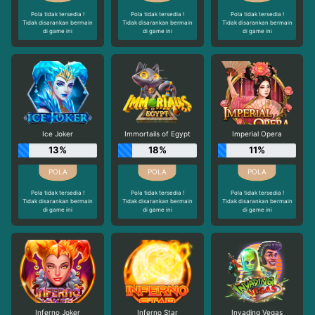
Pola tidak tersedia !
Pola tidak tersedia !
Pola tidak tersedia !
Tidak disarankan bermain
Tidak disarankan bermain
Tidak disarankan bermain
di game ini
di game ini
di game ini
Ice Joker
Immortails of Egypt
Imperial Opera
13%
18%
11%
Pola tidak tersedia !
Pola tidak tersedia !
Pola tidak tersedia !
Tidak disarankan bermain
Tidak disarankan bermain
Tidak disarankan bermain
di game ini
di game ini
di game ini
Inferno Joker
Inferno Star
Invading Vegas