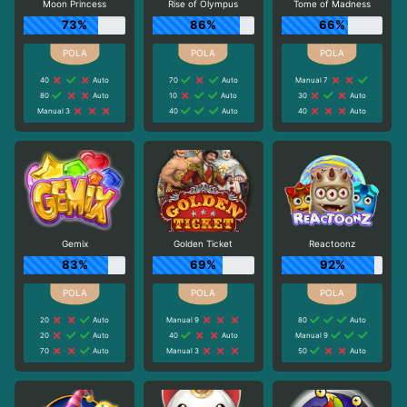
Moon Princess
Rise of Olympus
Tome of Madness
73%
86%
66%
40
Auto
70
Auto
Manual 7
80
Auto
10
Auto
30
Auto
Manual 3
40
Auto
40
Auto
Gemix
Golden Ticket
Reactoonz
83%
69%
92%
20
Auto
Manual 9
80
Auto
20
Auto
40
Auto
Manual 9
70
Auto
Manual 3
50
Auto