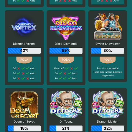
50
Auto
50
Auto
90
Auto
Diamond Vortex
Disco Diamonds
Divine Showdown
42%
59%
30%
30
Auto
Manual 5
Pola tidak tersedia !
Tidak disarankan bermain
70
Auto
50
Auto
di game ini
60
Auto
70
Auto
Doom of Egypt
Dr. Toonz
Dragon Maiden
18%
21%
32%