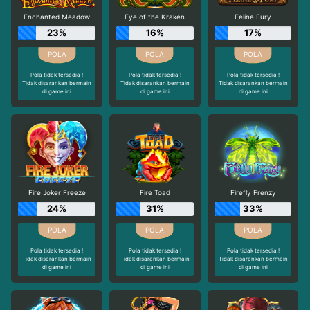
Enchanted Meadow
Eye of the Kraken
Feline Fury
23%
16%
17%
Pola tidak tersedia !
Pola tidak tersedia !
Pola tidak tersedia !
Tidak disarankan bermain
Tidak disarankan bermain
Tidak disarankan bermain
di game ini
di game ini
di game ini
Fire Joker Freeze
Fire Toad
Firefly Frenzy
24%
31%
33%
Pola tidak tersedia !
Pola tidak tersedia !
Pola tidak tersedia !
Tidak disarankan bermain
Tidak disarankan bermain
Tidak disarankan bermain
di game ini
di game ini
di game ini