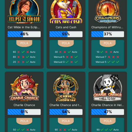
Cat Wilde in the Eclipse of the Sun God
Cats and Cash
Champions of Mithrune
46%
55%
37%
60
Auto
30
Auto
10
Auto
80
Auto
Manual 5
Manual 7
20
Auto
Manual 3
Manual 5
Charlie Chance
Charlie Chance and the Curse of Cleopatra
Charlie Chance in Hell to Pay
51%
54%
47%
50
Auto
90
Auto
90
Auto