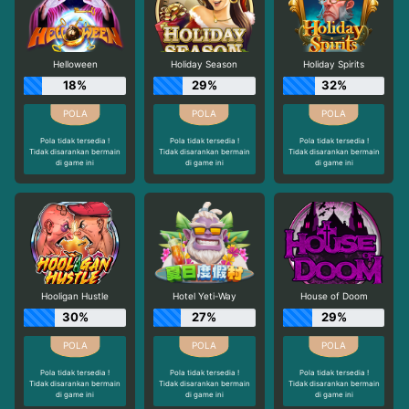
Helloween
Holiday Season
Holiday Spirits
18%
29%
32%
Pola tidak tersedia !
Pola tidak tersedia !
Pola tidak tersedia !
Tidak disarankan bermain
Tidak disarankan bermain
Tidak disarankan bermain
di game ini
di game ini
di game ini
Hooligan Hustle
Hotel Yeti-Way
House of Doom
30%
27%
29%
Pola tidak tersedia !
Pola tidak tersedia !
Pola tidak tersedia !
Tidak disarankan bermain
Tidak disarankan bermain
Tidak disarankan bermain
di game ini
di game ini
di game ini