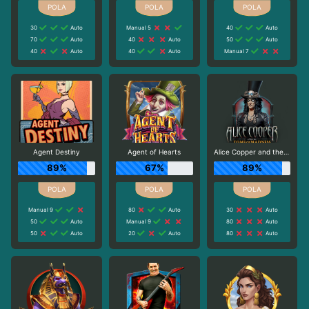
30
Auto
Manual 5
40
Auto
70
Auto
40
Auto
50
Auto
40
Auto
40
Auto
Manual 7
Agent Destiny
Agent of Hearts
Alice Copper and the Tome of Madness
89%
67%
89%
Manual 9
80
Auto
30
Auto
50
Auto
Manual 9
80
Auto
50
Auto
20
Auto
80
Auto